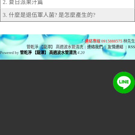
2. 夏日派果汁篇
3. 什麼是退伍軍人菌? 是怎麼產生的?
連絡專線 0915888575
林先生
管乾淨 【龍潭】 高週波水管清洗
|
連絡我們
|
友情連結
|
RSS
Powered by
管乾淨 【龍潭】 高週波水管清洗
4.20