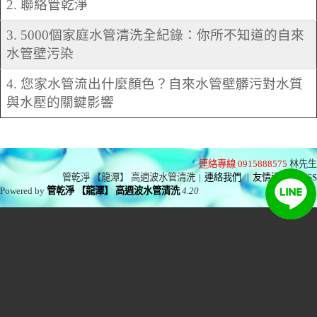
2. 聯絡管乾淨
3. 5000個家庭水管清洗全紀錄：你所不知道的自來
水管壁污染
4. 您家水管流出什麼顏色？自來水管壁髒污對水質
與水壓的關鍵影響
連絡專線 0915888575
林先生
管乾淨 【龍潭】 高週波水管清洗
|
連絡我們
|
友情連結
|
RSS
Powered by
管乾淨 【龍潭】 高週波水管清洗
4.20