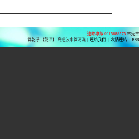
連絡專線 0915888575
林先生
管乾淨 【龍潭】 高週波水管清洗
|
連絡我們
|
友情連結
|
RSS