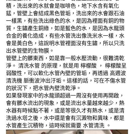
積，洗出來的水就會是咖啡色，地下水含有氧化
錳，管壁上會結成黑色管垢，洗出來的水會跟石油
一樣黑，有些洗出綠色的水，是因為裡面有銅的物
質，生鏽產生銅綠，如是藍色的水，是因為水龍頭
合金的養化造成，有些水管洗出像洗米水一樣，水
會是黃白色，這說明水管裡面沒有生鏽，所以只洗
出水管壁的生物膜。
管壁上的髒東西，如是靠一般水壓流動，很難清乾
淨。 清洗水管 的原理，就是用 檸檬酸 ， 檸檬酸呈
弱酸性，可以軟化水管內壁的管垢，再透過 高週波
清洗機 脈衝波沖出汙垢。這樣的話，可在不傷水管
的狀況下，把水管內壁洗乾淨。
如果發現家中的水龍頭超過一周沒有使用再開啟，
會有髒水流出的現象，或是流出水量越來越少，熱
水器有時候點不著，或是等很久才有熱水，或是清
洗過水塔之後，水中還是會有沉澱物和異味，都是
水管產生沉積物，這時候就需要 水管清洗 。