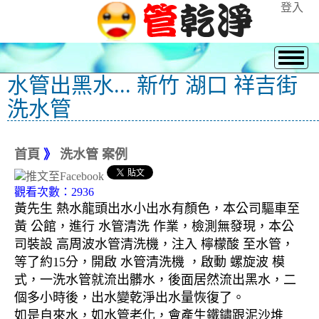
登入
水管出黑水... 新竹 湖口 祥吉街
洗水管
首頁
》
洗水管 案例
觀看次數：2936
黃先生 熱水龍頭出水小出水有顏色，本公司驅車至
黃 公館，進行 水管清洗 作業，檢測無發現，本公
司裝設 高周波水管清洗機，注入 檸檬酸 至水管，
等了約15分，開啟 水管清洗機 ，啟動 螺旋波 模
式，一洗水管就流出髒水，後面居然流出黑水，二
個多小時後，出水變乾淨出水量恢復了。
如是自來水，如水管老化，會產生鐵鏽跟泥沙堆