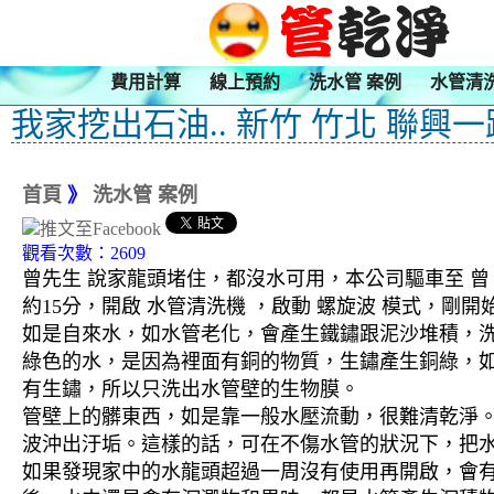
費用計算
線上預約
洗水管 案例
水管清
我家挖出石油.. 新竹 竹北 聯興一
首頁
》
洗水管 案例
觀看次數：2609
曾先生 說家龍頭堵住，都沒水可用，本公司驅車至 曾
約15分，開啟 水管清洗機 ，啟動 螺旋波 模式，
如是自來水，如水管老化，會產生鐵鏽跟泥沙堆積，
綠色的水，是因為裡面有銅的物質，生鏽產生銅綠，
有生鏽，所以只洗出水管壁的生物膜。
管壁上的髒東西，如是靠一般水壓流動，很難清乾淨。 
波沖出汙垢。這樣的話，可在不傷水管的狀況下，把
如果發現家中的水龍頭超過一周沒有使用再開啟，會