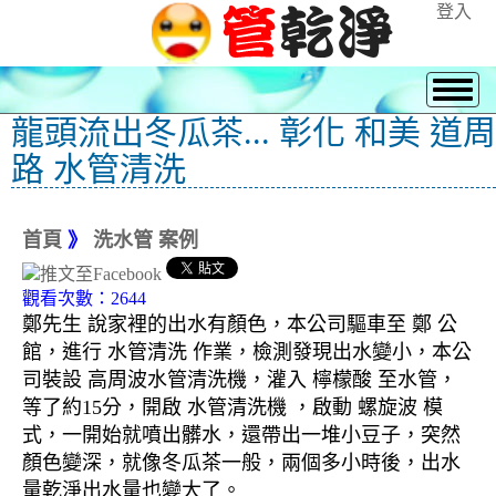
登入
龍頭流出冬瓜茶... 彰化 和美 道周
路 水管清洗
首頁
》
洗水管 案例
觀看次數：2644
鄭先生 說家裡的出水有顏色，本公司驅車至 鄭 公
館，進行 水管清洗 作業，檢測發現出水變小，本公
司裝設 高周波水管清洗機，灌入 檸檬酸 至水管，
等了約15分，開啟 水管清洗機 ，啟動 螺旋波 模
式，一開始就噴出髒水，還帶出一堆小豆子，突然
顏色變深，就像冬瓜茶一般，兩個多小時後，出水
量乾淨出水量也變大了。