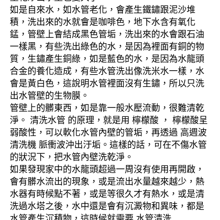
如是自來水，如水管老化，會產生鐵鏽跟泥沙堆
積，洗出來的水就會是咖啡色，地下水含有氧化
錳，管壁上會結成黑色管垢，洗出來的水會跟石油
一樣黑，有些洗出綠色的水，是因為裡面有銅的物
質，生鏽產生銅綠，如是藍色的水，是因為水龍頭
合金的養化造成，有些水管洗出像洗米水一樣，水
會是黃白色，這說明水管裡面沒有生鏽，所以只洗
出水管壁的生物膜。
管壁上的髒東西，如是靠一般水壓流動，很難清乾
淨。 清洗水管 的原理，就是用 檸檬酸 ， 檸檬酸呈
弱酸性，可以軟化水管內壁的管垢，再透過 高週波
清洗機 脈衝波沖出汙垢。這樣的話，可在不傷水管
的狀況下，把水管內壁洗乾淨。
如果發現家中的水龍頭超過一周沒有使用再開啟，
會有髒水流出的現象，或是流出水量越來越少，熱
水器有時候點不著，或是等很久才有熱水，或是清
洗過水塔之後，水中還是會有沉澱物和異味，都是
水管產生沉積物，這時候就需要 水管清洗