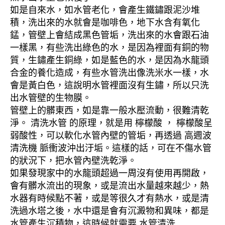
如是自來水，如水管老化，會產生鐵鏽跟泥沙堆
積，洗出來的水就會是咖啡色，地下水含有氧化
錳，管壁上會結成黑色管垢，洗出來的水會跟石油
一樣黑，有些洗出綠色的水，是因為裡面有銅的物
質，生鏽產生銅綠，如是藍色的水，是因為水龍頭
合金的養化造成，有些水管洗出像洗米水一樣，水
會是黃白色，這說明水管裡面沒有生鏽，所以只洗
出水管壁的生物膜。
管壁上的髒東西，如是靠一般水壓流動，很難清乾
淨。 清洗水管 的原理，就是用 檸檬酸 ， 檸檬酸呈
弱酸性，可以軟化水管內壁的管垢，再透過 高週波
清洗機 脈衝波沖出汙垢。這樣的話，可在不傷水管
的狀況下，把水管內壁洗乾淨。
如果發現家中的水龍頭超過一周沒有使用再開啟，
會有髒水流出的現象，或是流出水量越來越少，熱
水器有時候點不著，或是等很久才有熱水，或是清
洗過水塔之後，水中還是會有沉澱物和異味，都是
水管產生沉積物，這時候就需要 水管清洗