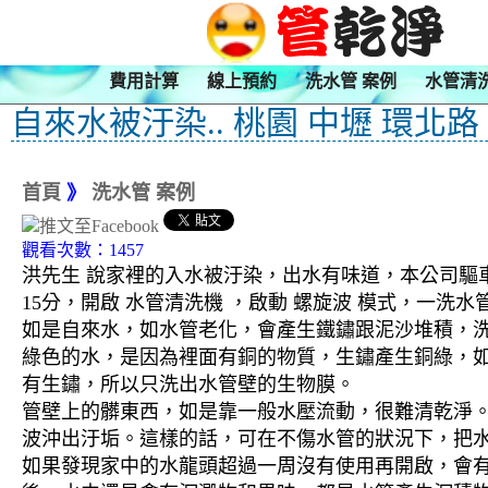
費用計算
線上預約
洗水管 案例
水管清
自來水被汙染.. 桃園 中壢 環北路
首頁
》
洗水管 案例
觀看次數：1457
洪先生 說家裡的入水被汙染，出水有味道，本公司驅車
15分，開啟 水管清洗機 ，啟動 螺旋波 模式，一
如是自來水，如水管老化，會產生鐵鏽跟泥沙堆積，
綠色的水，是因為裡面有銅的物質，生鏽產生銅綠，
有生鏽，所以只洗出水管壁的生物膜。
管壁上的髒東西，如是靠一般水壓流動，很難清乾淨。 
波沖出汙垢。這樣的話，可在不傷水管的狀況下，把
如果發現家中的水龍頭超過一周沒有使用再開啟，會