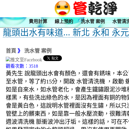
費用計算
線上預約
洗水管 案例
水管清
龍頭出水有味道... 新北 永和 永
首頁
》
洗水管 案例
觀看次數：3518
黃先生 說龍頭出水會有顏色，還會有銹味，本公司
至水管，等了約15分，開啟 水管清洗機 ，啟
如是自來水，如水管老化，會產生鐵鏽跟泥沙堆
樣黑，有些洗出綠色的水，是因為裡面有銅的物
會是黃白色，這說明水管裡面沒有生鏽，所以只
管壁上的髒東西，如是靠一般水壓流動，很難清乾
週波清洗機 脈衝波沖出汙垢。這樣的話，可在