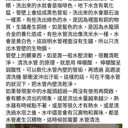
積，洗出來的水就會是咖啡色，地下水含有氧化
錳，管壁上會結成黑色管垢，洗出來的水會跟石油
一樣黑，有些洗出綠色的水，是因為裡面有銅的物
質，生鏽產生銅綠，如是藍色的水，是因為水龍頭
合金的養化造成，有些水管洗出像洗米水一樣，水
會是黃白色，這說明水管裡面沒有生鏽，所以只洗
出水管壁的生物膜。
管壁上的髒東西，如是靠一般水壓流動，很難清乾
淨。 清洗水管 的原理，就是用 檸檬酸 ， 檸檬酸呈
弱酸性，可以軟化水管內壁的管垢，再透過 高週波
清洗機 脈衝波沖出汙垢。這樣的話，可在不傷水管
的狀況下，把水管內壁洗乾淨。
如果發現家中的水龍頭超過一周沒有使用再開啟，
會有髒水流出的現象，或是流出水量越來越少，熱
水器有時候點不著，或是等很久才有熱水，或是清
洗過水塔之後，水中還是會有沉澱物和異味，都是
水管產生沉積物，這時候就需要 水管清洗