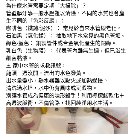
為什麼水管需要定期「大掃除」？
管壁髒汙靠一般水壓難以清除，不同的水質也會產
生不同的「色彩反應」：
咖啡色（鐵鏽/泥沙）： 常見於自來水管線老化。
石油黑（氧化錳）： 抽取地下水常見的黑色管垢。
綠色/藍色： 銅製管件或合金氧化產生的銅綠。
乳白色（生物膜）： 代表管內雖無生鏽，但已滋生
細菌黏液。
⚠️ 家中水管的求救訊號：
龍頭一週沒開，流出的水色發黃。
出水量變小，熱水器難以點火或加熱過慢。
清洗過水塔，水中仍有異味或沉澱物。
別讓水管成為健康的隱形殺手！利用檸檬酸軟化＋
高週波脈衝，不傷管路，找回純淨用水生活。