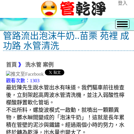
登入
管路流出泡沫牛奶..苗栗 苑裡 成
功路 水管清洗
首頁
》
洗水管 案例
觀看次數：1303
最近陳先生說水管出水有味道。我們驅車前往檢查
後，立刻架起高周波水管清洗機，並注入弱酸性檸
檬酸靜置軟化管垢。
不出所料，螺旋波模式一啟動，就噴出一顆顆異
物，髒水瞬間變成的「泡沫牛奶」！這就是長年累
積在管壁的泥沙與鐵鏽。經過兩個小時的努力，水
終於轉為乾淨，出水量也變大了。