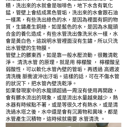
積，洗出來的水就會是咖啡色，地下水含有氧化
錳，管壁上會結成黑色管垢，洗出來的水會跟石油
一樣黑，有些洗出綠色的水，是因為裡面有銅的物
質，生鏽產生銅綠，如是藍色的水，是因為水龍頭
合金的養化造成，有些水管洗出像洗米水一樣，水
會是黃白色，這說明水管裡面沒有生鏽，所以只洗
出水管壁的生物膜。
管壁上的髒東西，如是靠一般水壓流動，很難清乾
淨。 清洗水管 的原理，就是用 檸檬酸 ， 檸檬酸呈
弱酸性，可以軟化水管內壁的管垢，再透過 高週波
清洗機 脈衝波沖出汙垢。這樣的話，可在不傷水管
的狀況下，把水管內壁洗乾淨。
如果發現家中的水龍頭超過一周沒有使用再開啟，
會有髒水流出的現象，或是流出水量越來越少，熱
水器有時候點不著，或是等很久才有熱水，或是清
洗過水塔之後，水中還是會有沉澱物和異味，都是
水管產生沉積物，這時候就需要 水管清洗 。