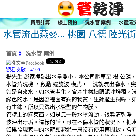
費用計算
線上預約
洗水管 案例
水管清
水管流出燕麥... 桃園 八德 陸光
首頁
》
洗水管 案例
觀看次數：4199
楊先生 說家裡熱出水量變小，本公司驅車至 楊 公館，
水管清洗機 ，啟動 螺旋波 模式，一洗就流出髒水
如是自來水，如水管老化，會產生鐵鏽跟泥沙堆積，
綠色的水，是因為裡面有銅的物質，生鏽產生銅綠，
有生鏽，所以只洗出水管壁的生物膜。
管壁上的髒東西，如是靠一般水壓流動，很難清乾淨。 
波沖出汙垢。這樣的話，可在不傷水管的狀況下，把
如果發現家中的水龍頭超過一周沒有使用再開啟，會