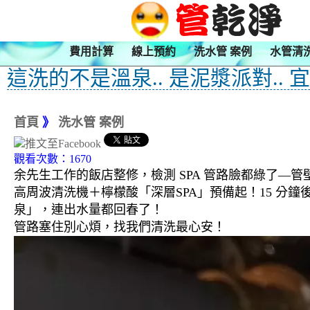
費用計算
線上預約
洗水管 案例
水管清
這洗的不是溫泉.. 是泥漿派對.. 
首頁
》
洗水管 案例
觀看次數：1670
余先生工作的飯店整修，檢測 SPA 管路臉都綠了—
高周波清洗機＋檸檬酸「深層SPA」預備起！15 分鐘
泉」，連出水量都回春了！
管路塞住別心煩，找我們清洗最心安！