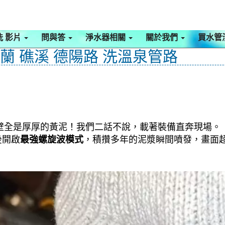
洗 影片
問與答
淨水器相關
關於我們
買水管
宜蘭 礁溪 德陽路 洗溫泉管路
管壁全是厚厚的黃泥！我們二話不說，載著裝備直奔現場。
後開啟
最強螺旋波模式
，積攢多年的泥漿瞬間噴發，畫面