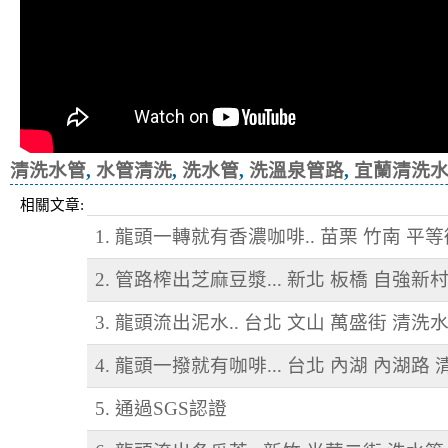
清洗水管
,
水管清洗
,
洗水管
,
洗溫泉管路
,
宜蘭清洗
相關文章:
1. 龍頭一轉就有香濃咖啡.. 苗栗 竹南 平
2. 管路榨出芝麻豆漿... 新北 板橋 自強新
3. 龍頭流出泥水.. 台北 文山 萬盛街 清洗
4. 龍頭一撥就有咖啡... 台北 內湖 內湖路
5. 通過SGS認證