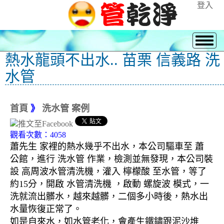
登入
熱水龍頭不出水.. 苗栗 信義路 洗
水管
首頁
》
洗水管 案例
觀看次數：4058
蕭先生 家裡的熱水幾乎不出水，本公司驅車至 蕭
公館，進行 洗水管 作業，檢測並無發現，本公司裝
設 高周波水管清洗機，灌入 檸檬酸 至水管，等了
約15分，開啟 水管清洗機 ，啟動 螺旋波 模式，一
洗就流出髒水，越來越髒，二個多小時後，熱水出
水量恢復正常了。
如是自來水，如水管老化，會產生鐵鏽跟泥沙堆