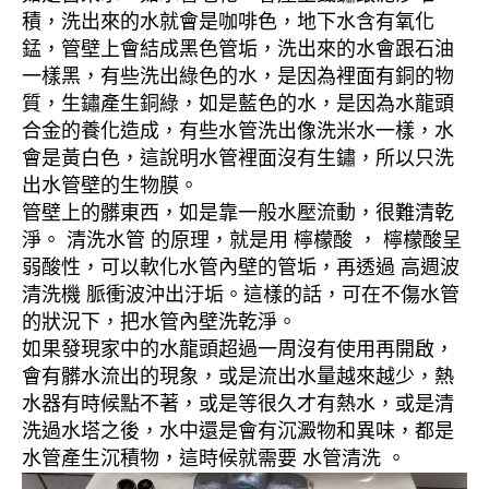
積，洗出來的水就會是咖啡色，地下水含有氧化
錳，管壁上會結成黑色管垢，洗出來的水會跟石油
一樣黑，有些洗出綠色的水，是因為裡面有銅的物
質，生鏽產生銅綠，如是藍色的水，是因為水龍頭
合金的養化造成，有些水管洗出像洗米水一樣，水
會是黃白色，這說明水管裡面沒有生鏽，所以只洗
出水管壁的生物膜。
管壁上的髒東西，如是靠一般水壓流動，很難清乾
淨。 清洗水管 的原理，就是用 檸檬酸 ， 檸檬酸呈
弱酸性，可以軟化水管內壁的管垢，再透過 高週波
清洗機 脈衝波沖出汙垢。這樣的話，可在不傷水管
的狀況下，把水管內壁洗乾淨。
如果發現家中的水龍頭超過一周沒有使用再開啟，
會有髒水流出的現象，或是流出水量越來越少，熱
水器有時候點不著，或是等很久才有熱水，或是清
洗過水塔之後，水中還是會有沉澱物和異味，都是
水管產生沉積物，這時候就需要 水管清洗 。