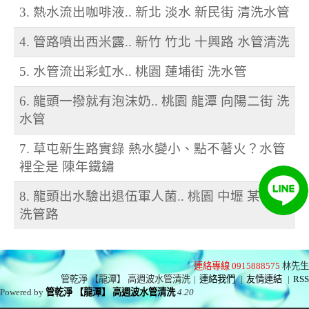
3. 熱水流出咖啡液.. 新北 淡水 新民街 清洗水管
4. 管路噴出西米露.. 新竹 竹北 十興路 水管清洗
5. 水管流出彩虹水.. 桃園 蓮埔街 洗水管
6. 龍頭一撥就有泡沫奶.. 桃園 龍潭 向陽二街 洗
水管
7. 草屯新生路實錄 熱水變小、點不著火？水管
裡全是 陳年鐵鏽
8. 龍頭出水驗出退伍軍人菌.. 桃園 中壢 某醫院
洗管路
連絡專線 0915888575
林先生
管乾淨 【龍潭】 高週波水管清洗
|
連絡我們
|
友情連結
|
RSS
Powered by
管乾淨 【龍潭】 高週波水管清洗
4.20