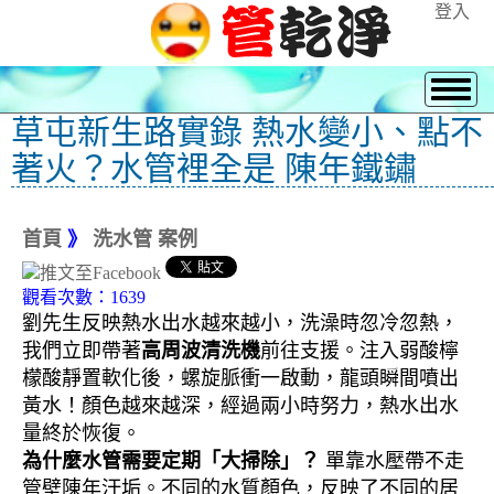
登入
草屯新生路實錄 熱水變小、點不
著火？水管裡全是 陳年鐵鏽
首頁
》
洗水管 案例
觀看次數：1639
劉先生反映熱水出水越來越小，洗澡時忽冷忽熱，
我們立即帶著
高周波清洗機
前往支援。注入弱酸檸
檬酸靜置軟化後，螺旋脈衝一啟動，龍頭瞬間噴出
黃水！顏色越來越深，經過兩小時努力，熱水出水
量終於恢復。
為什麼水管需要定期「大掃除」？
單靠水壓帶不走
管壁陳年汙垢。不同的水質顏色，反映了不同的居